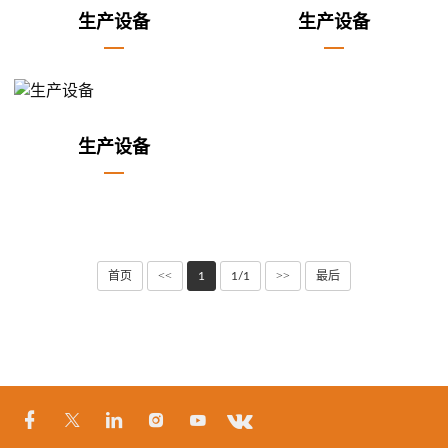
生产设备
生产设备
生产设备
<<
>>
首页
1
1/1
最后