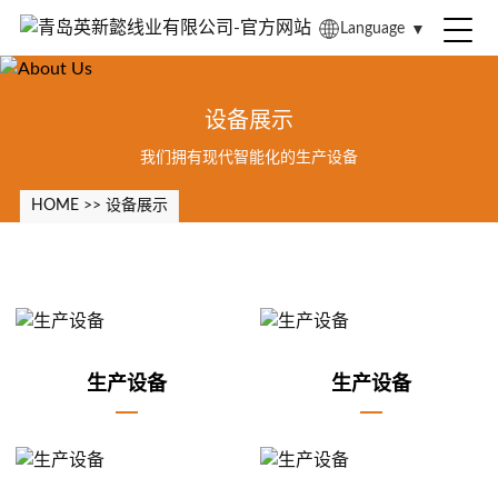
Language
▼
设备展示
我们拥有现代智能化的生产设备
HOME
>>
设备展示
生产设备
生产设备