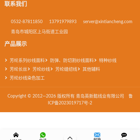
联系我们
0532-87811850
13791979893
server@xintiancheng.com
青岛市城阳区上马街道工业园
产品展示
芳纶系列纱线面料
防弹、防切割纱线面料
特种纱线
芳纶长丝
芳纶纱线
芳纶缝纫线
其他辅料
芳纶纱线染色加工
Copyright © 2012—2026 版权所有 青岛英新懿线业有限公司
鲁
ICP备2023019717号-2