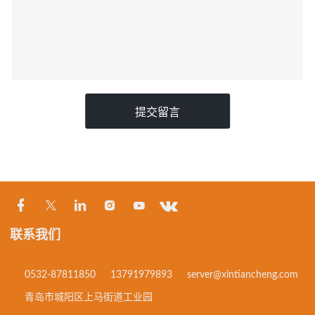
提交留言
联系我们
0532-87811850
13791979893
server@xintiancheng.com
青岛市城阳区上马街道工业园